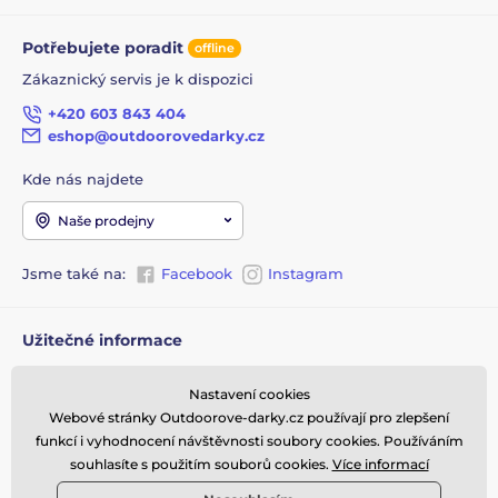
hor, Beskyd a Jeseníků.
Potřebujete poradit
Tento titul je nezbytnou četbou pro všechny, kteří se
offline
pohybují v zimních horách, a může přispět k tomu,
Zákaznický servis je k dispozici
aby se podobné tragédie už neopakovaly. Také proto
autoři založili webové stránky www.lavinyvcesku.cz.
+420 603 843 404
eshop@outdoorovedarky.cz
Počet stran:
296
Formát knihy:
210x270
Kde nás najdete
Vazba:
Vázaná s laminovaným potahem
Naše prodejny
Jsme také na:
Facebook
Instagram
Užitečné informace
Obchodní podmínky
Nastavení cookies
Doprava zboží z eshopu k
Webové stránky Outdoorove-darky.cz používají pro zlepšení
vám
funkcí i vyhodnocení návštěvnosti soubory cookies. Používáním
Vrácení a výměna zboží
souhlasíte s použitím souborů cookies.
Více informací
Reklamace