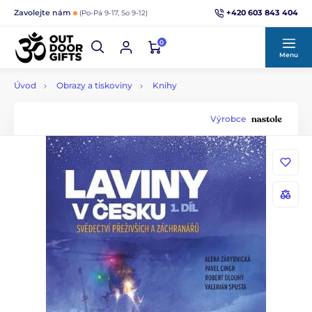
+420 603 843 404
Zavolejte nám
(Po-Pá 9-17, So 9-12)
0
Menu
Úvod
Obrazy a tiskoviny
Knihy
Výrobce