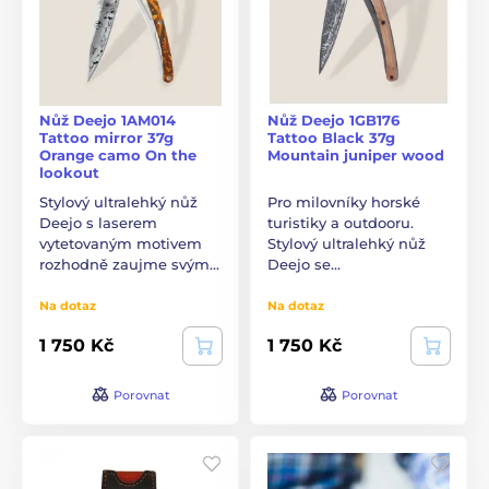
Nůž Deejo 1AM014
Nůž Deejo 1GB176
Tattoo mirror 37g
Tattoo Black 37g
Orange camo On the
Mountain juniper wood
lookout
Stylový ultralehký nůž
Pro milovníky horské
Deejo s laserem
turistiky a outdooru.
vytetovaným motivem
Stylový ultralehký nůž
rozhodně zaujme svým…
Deejo se…
Na dotaz
Na dotaz
1 750 Kč
1 750 Kč
Porovnat
Porovnat