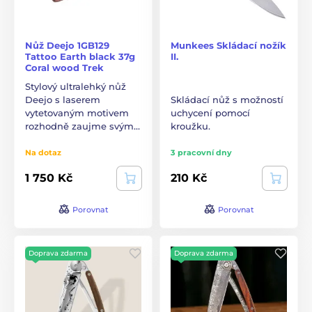
Nůž Deejo 1GB129
Munkees Skládací nožík
Tattoo Earth black 37g
II.
Coral wood Trek
Stylový ultralehký nůž
Deejo s laserem
Skládací nůž s možností
vytetovaným motivem
uchycení pomocí
rozhodně zaujme svým…
kroužku.
Na dotaz
3 pracovní dny
1 750 Kč
210 Kč
Porovnat
Porovnat
Doprava zdarma
Doprava zdarma