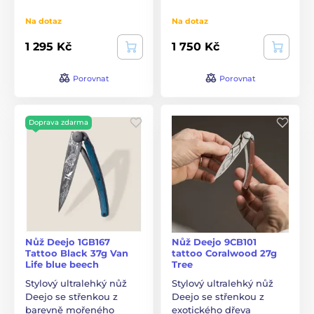
Na dotaz
Na dotaz
1 295 Kč
1 750 Kč
Porovnat
Porovnat
Doprava zdarma
Nůž Deejo 1GB167
Nůž Deejo 9CB101
Tattoo Black 37g Van
tattoo Coralwood 27g
Life blue beech
Tree
Stylový ultralehký nůž
Stylový ultralehký nůž
Deejo se střenkou z
Deejo se střenkou z
barevně mořeného
exotického dřeva