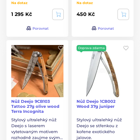
Na dotaz
Na dotaz
1 295 Kč
450 Kč
Porovnat
Porovnat
Doprava zdarma
Nůž Deejo 9CB103
Nůž Deejo 1CB002
Tattoo 27g olive wood
Wood 37g juniper
Terra Incognita
Stylový ultralehký nůž
Stylový ultralehký nůž
Deejo s laserem
Deejo se střenkou z
vytetovaným motivem
kořene exotického
rozhodně zaujme svým…
jalovce.