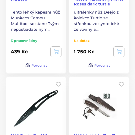
Roses dark turtle
Tento lehký kapesní nůž
ultralehký nůž Deejo z
Munkees Camou
kolekce Turtle se
Multitool se stane Tvým
střenkou ze syntetické
nepostradatelným…
želvoviny a…
3 pracovní dny
Na dotaz
439 Kč
1 750 Kč
Porovnat
Porovnat