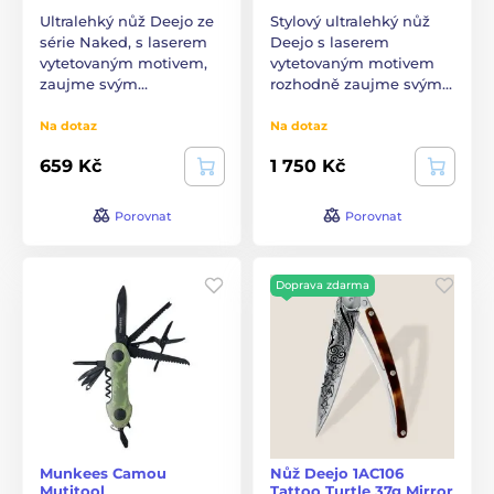
Ultralehký nůž Deejo ze
Stylový ultralehký nůž
série Naked, s laserem
Deejo s laserem
vytetovaným motivem,
vytetovaným motivem
zaujme svým…
rozhodně zaujme svým…
Na dotaz
Na dotaz
659 Kč
1 750 Kč
Porovnat
Porovnat
Doprava zdarma
Munkees Camou
Nůž Deejo 1AC106
Mutitool
Tattoo Turtle 37g Mirror