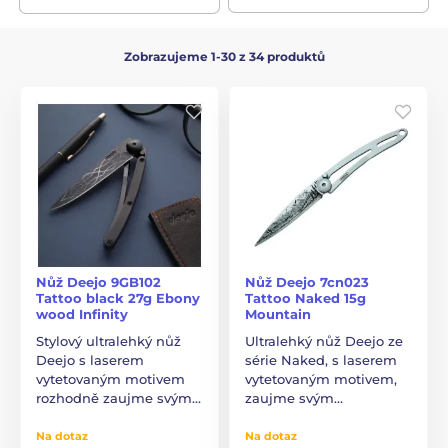
Zobrazujeme 1-30 z 34 produktů
Nůž Deejo 9GB102
Nůž Deejo 7cn023
Tattoo black 27g Ebony
Tattoo Naked 15g
wood Infinity
Mountain
Stylový ultralehký nůž
Ultralehký nůž Deejo ze
Deejo s laserem
série Naked, s laserem
vytetovaným motivem
vytetovaným motivem,
rozhodně zaujme svým…
zaujme svým…
Na dotaz
Na dotaz