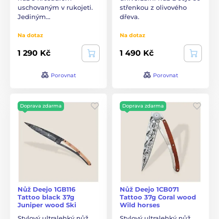
uschovaným v rukojeti.
střenkou z olivového
Jediným…
dřeva.
Na dotaz
Na dotaz
1 290 Kč
1 490 Kč
Porovnat
Porovnat
Doprava zdarma
Doprava zdarma
Nůž Deejo 1GB116
Nůž Deejo 1CB071
Tattoo black 37g
Tattoo 37g Coral wood
Juniper wood Ski
Wild horses
Stylový ultralehký nůž
Stylový ultralehký nůž