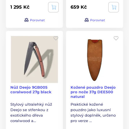
1 295 Kč
659 Kč
Porovnat
Porovnat
Nůž Deejo 9GB005
Kožené pouzdro Deejo
coralwood 27g black
pro nože 37g DEE500
natural
Stylový ultralehký nůž
Praktické kožené
Deejo se střenkou z
pouzdro jako luxusní
exotického dřeva
stylový doplněk, určeno
coralwood a…
pro verze …