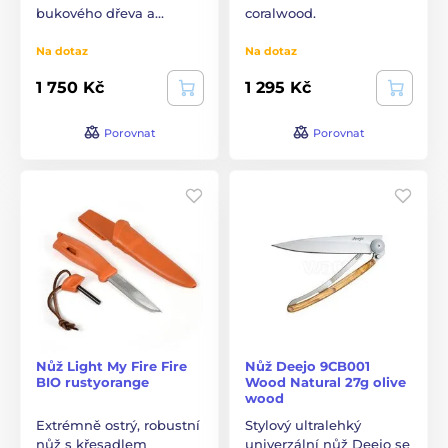
bukového dřeva a…
coralwood.
Na dotaz
Na dotaz
1 750 Kč
1 295 Kč
Porovnat
Porovnat
Nůž Light My Fire Fire
Nůž Deejo 9CB001
BIO rustyorange
Wood Natural 27g olive
wood
Extrémně ostrý, robustní
Stylový ultralehký
nůž s křesadlem
univerzální nůž Deejo se