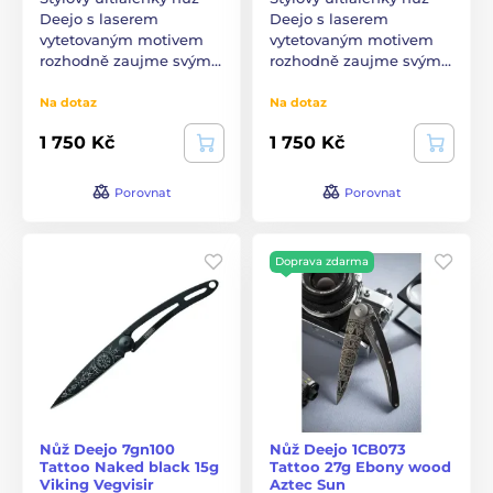
Deejo s laserem
Deejo s laserem
vytetovaným motivem
vytetovaným motivem
rozhodně zaujme svým…
rozhodně zaujme svým…
Na dotaz
Na dotaz
1 750 Kč
1 750 Kč
Porovnat
Porovnat
Doprava zdarma
Nůž Deejo 7gn100
Nůž Deejo 1CB073
Tattoo Naked black 15g
Tattoo 27g Ebony wood
Viking Vegvisir
Aztec Sun