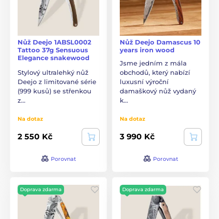
Nůž Deejo 1ABSL0002
Nůž Deejo Damascus 10
Tattoo 37g Sensuous
years iron wood
Elegance snakewood
Jsme jedním z mála
Stylový ultralehký nůž
obchodů, který nabízí
Deejo z limitované série
luxusní výroční
(999 kusů) se střenkou
damaškový nůž vydaný
z…
k…
Na dotaz
Na dotaz
2 550 Kč
3 990 Kč
Porovnat
Porovnat
Doprava zdarma
Doprava zdarma