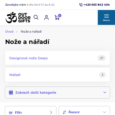
+420 603 843 404
Zavolejte nám
(Po-Pá 9-17, So 9-12)
0
Menu
Úvod
Nože a nářadí
Nože a nářadí
Designové nože Deejo
27
Nářadí
3
Zobrazit další kategorie
Řazení
Filtr