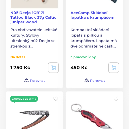
Nůž Deejo 1GB171
AceCamp Skládací
Tattoo Black 37g Celtic
lopatka s krumpáčem
juniper wood
Pro obdivovatele keltské
Kompaktní skládací
kultury. Stylový
lopata s pilkou a
ultralehký nůž Deejo se
krumpáčem. Lopata má
střenkou z…
dvě odnímatelné části…
Na dotaz
3 pracovní dny
1 750 Kč
450 Kč
Porovnat
Porovnat
Doprava zdarma