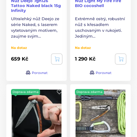
Nůž Deejo 7gn126
Nůž Light My Fire Fire
Tattoo Naked black 15g
BIO cocoshell
Infinity
Ultralehký nůž Deejo ze
Extrémně ostrý, robustní
série Naked, s laserem
nůž s křesadlem
vytetovaným motivem,
uschovaným v rukojeti.
zaujme svým…
Jediným…
Na dotaz
Na dotaz
659 Kč
1 290 Kč
Porovnat
Porovnat
Doprava zdarma
Doprava zdarma