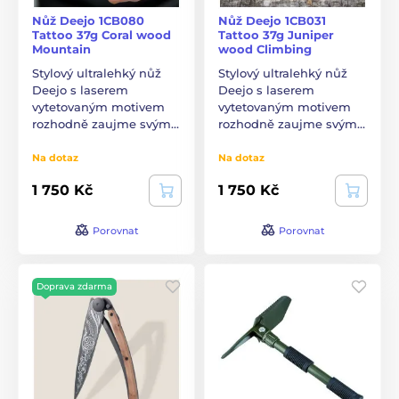
Nůž Deejo 1CB080
Nůž Deejo 1CB031
Tattoo 37g Coral wood
Tattoo 37g Juniper
Mountain
wood Climbing
Stylový ultralehký nůž
Stylový ultralehký nůž
Deejo s laserem
Deejo s laserem
vytetovaným motivem
vytetovaným motivem
rozhodně zaujme svým…
rozhodně zaujme svým…
Na dotaz
Na dotaz
1 750 Kč
1 750 Kč
Porovnat
Porovnat
Doprava zdarma