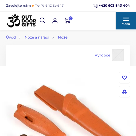
+420 603 843 404
Zavolejte nám
(Po-Pá 9-17, So 9-12)
0
Menu
Úvod
Nože a nářadí
Nože
Výrobce