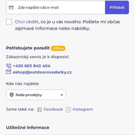
stejně dobře i mokré a vytváří jiskry o teplotě 2980˚C.
Zde napište váš e-mail
Přihlásit
Pružná avšak robustní čepel
Chci vědět
, co je u vás nového. Pošlete mi občas
Pouzdro s klipsou pro připnutí
zajímavé informace nebo nabídky.
®
Zahrnuje i originální křesadlo Swedish FireSteel
Zažehne jak venkovní ohniště, tak plynové vařiče a
barbecue
Potřebujete poradit
offline
Křesadlo pracuje stejně dobře i mokré
Zákaznický servis je k dispozici
Výkon, na který je spolehnutí ve všech nadmořských
+420 603 843 404
výškách
eshop@outdoorovedarky.cz
Vytváří jiskry o teplotě 2980˚C
Kde nás najdete
Čepel Sandvick 12C27 z nerezové oceli, rukojeť z
BIOplastu , křesadlo z magneziové slitiny
Naše prodejny
Velikost 225x50x30mm, hmotnost 119g
Jsme také na:
Facebook
Instagram
Užitečné informace
Produkt je zařazen v kategoriích