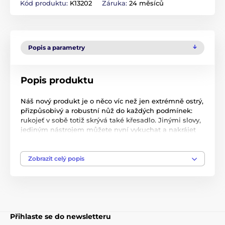
Kód produktu:
K13202
Záruka:
24 měsíců
Popis a parametry
Popis produktu
Náš nový produkt je o něco víc než jen extrémně ostrý,
přizpůsobivý a robustní nůž do každých podmínek:
rukojeť v sobě totiž skrývá také křesadlo. Jinými slovy,
jediným nástrojem můžete nyní vykuchat a nakrájet
rybu, nařezat třísky a podpálit oheň.
Swedish FireKnife BIO má čepel z kalené nereznoucí
Zobrazit celý popis
oceli Sandvick 12C27 (90%recyklovaná ocel) a
BIOplastová rukojeť pro kvalitní a bezpečný úchop.
Profilové broušení čepeli je dostatečné k
jednoduchému nařezání třísek, přičemž obrácená
strana nože pracuje ideálně s křesadlem Swedish
FireSteel®.Â Křesadlo Swedish FireSteel® bude váš
Přihlaste se do newsletteru
dlouhodobý pomocník (až 3000 zážehů), pracuje