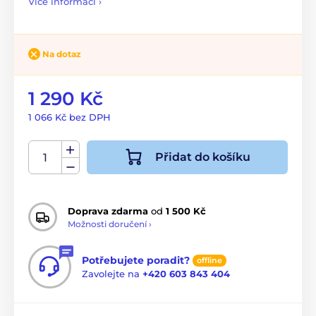
Více informací ›
Na dotaz
1 290 Kč
1 066 Kč bez DPH
Přidat do košíku
Doprava zdarma
od
1 500 Kč
Možnosti doručení ›
Potřebujete poradit?
offline
Zavolejte na
+420 603 843 404