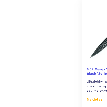
Nůž Deejo 
black 15g In
Ultralehký n
s laserem v
zaujme svý
Na dotaz