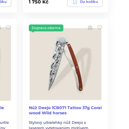
1 750 Kč
šíku
Do košíku
Doprava zdarma
le
Nůž Deejo 1CB071 Tattoo 37g Coral
wood Wild horses
urtle
Stylový ultralehký nůž Deejo s
iny
laserem vytetovaným motivem