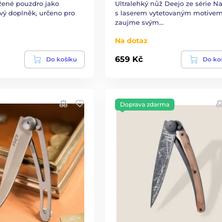
žené pouzdro jako
Ultralehký nůž Deejo ze série N
ový doplněk, určeno pro
s laserem vytetovaným motivem
zaujme svým…
Na dotaz
659 Kč
Do košíku
Do ko
Doprava zdarma