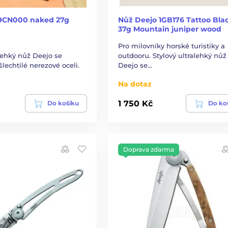
9CN000 naked 27g
Nůž Deejo 1GB176 Tattoo Bla
37g Mountain juniper wood
Pro milovníky horské turistiky a
alehký nůž Deejo se
outdooru. Stylový ultralehký nůž
lechtilé nerezové oceli.
Deejo se…
Na dotaz
1 750 Kč
Do košíku
Do ko
Doprava zdarma