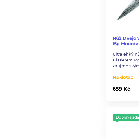
Nůž Deejo 
15g Mounta
Ultralehký n
s laserem v
zaujme svý
Na dotaz
659 Kč
Doprava zd