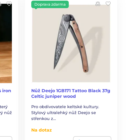
Doprava zdarma
 iron
Nůž Deejo 1GB171 Tattoo Black 37g
Celtic juniper wood
terý
Pro obdivovatele keltské kultury.
vý nůž
Stylový ultralehký nůž Deejo se
střenkou z…
Na dotaz