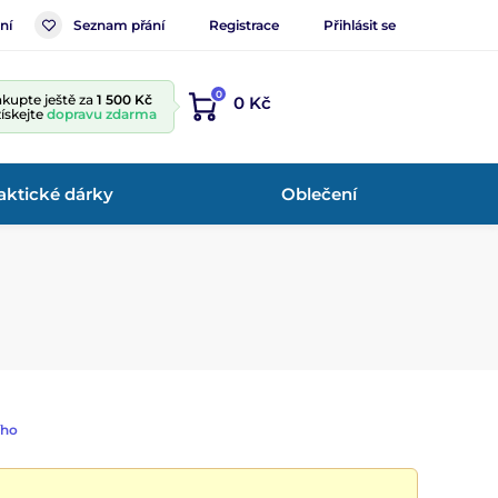
ní
Seznam přání
Registrace
Přihlásit se
0
kupte ještě za
1 500 Kč
0 Kč
získejte
dopravu zdarma
aktické dárky
Oblečení
ího