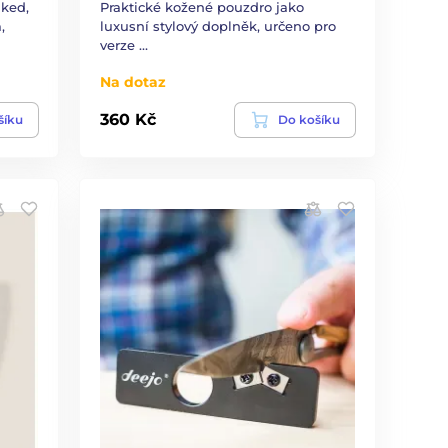
aked,
Praktické kožené pouzdro jako
,
luxusní stylový doplněk, určeno pro
verze …
Na dotaz
360 Kč
šíku
Do košíku