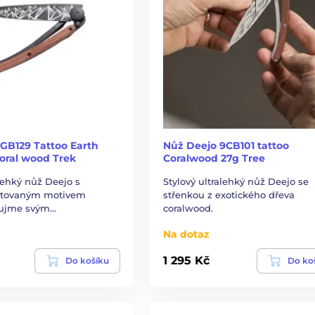
1GB129 Tattoo Earth
Nůž Deejo 9CB101 tattoo
oral wood Trek
Coralwood 27g Tree
alehký nůž Deejo s
Stylový ultralehký nůž Deejo se
etovaným motivem
střenkou z exotického dřeva
aujme svým…
coralwood.
Na dotaz
1 295 Kč
Do košíku
Do ko