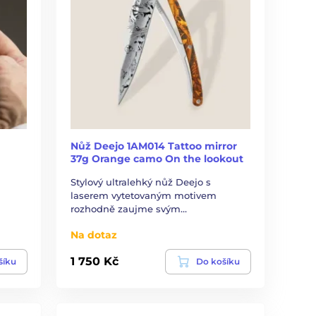
Nůž Deejo 1AM014 Tattoo mirror
37g Orange camo On the lookout
Stylový ultralehký nůž Deejo s
laserem vytetovaným motivem
rozhodně zaujme svým…
Na dotaz
1 750 Kč
šíku
Do košíku