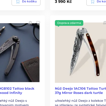
3 990 Kč
Do košíku
Do ko
Doprava zdarma
9GB102 Tattoo black
Nůž Deejo 1AC106 Tattoo Turt
wood Infinity
37g Mirror Roses dark turtle
alehký nůž Deejo s
ultralehký nůž Deejo z kolekce T
etovaným motivem
se střenkou ze syntetické želvov