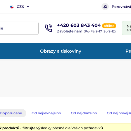
Porovnává
CZK
+420 603 843 404
offline
Na
ie
a 
Zavolejte nám
(Po-Pá 9-17, So 9-12)
Obrazy a tiskoviny
Pr
Doporučené
Od nejlevnějšího
Od nejdražšího
Od nejnovějš
27 produktů
- filtrujte výsledky přesně dle Vašich požadavků.