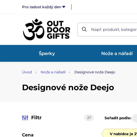
Pro radost každý den ❤
Např. produkt, kategor
Šperky
Nože a nářadí
Úvod
Nože a nářadí
Designové nože Deejo
Designové nože Deejo
Filtr
27
Seřadit podle:
V nabídce je 
Cena