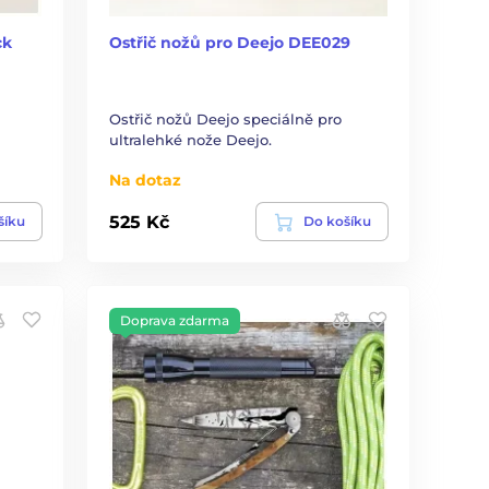
ck
Ostřič nožů pro Deejo DEE029
Ostřič nožů Deejo speciálně pro
ultralehké nože Deejo.
Na dotaz
525 Kč
šíku
Do košíku
Doprava zdarma