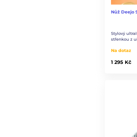
Nůž Deejo 
Stylový ultr
střenkou z uš
Na dotaz
1 295 Kč