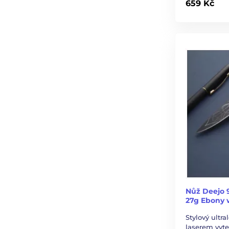
659 Kč
Nůž Deejo 
27g Ebony 
Stylový ultr
laserem vyt