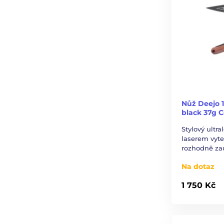
Nůž Deejo 
black 37g C
Stylový ultr
laserem vyt
rozhodně z
Na dotaz
1 750 Kč