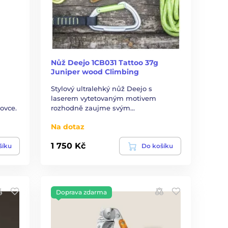
Nůž Deejo 1CB031 Tattoo 37g
Juniper wood Climbing
Stylový ultralehký nůž Deejo s
laserem vytetovaným motivem
ovce.
rozhodně zaujme svým…
Na dotaz
1 750 Kč
šíku
Do košíku
Doprava zdarma