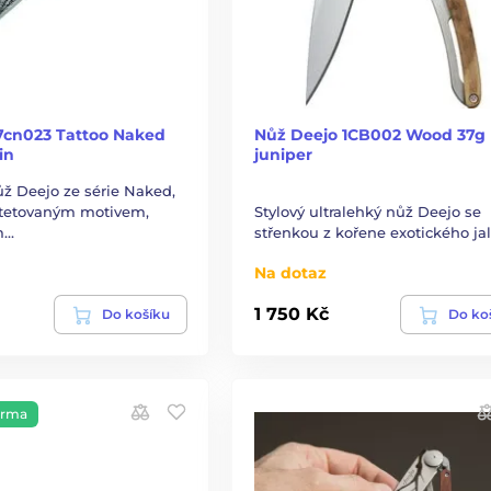
7cn023 Tattoo Naked
Nůž Deejo 1CB002 Wood 37g
in
juniper
ůž Deejo ze série Naked,
ytetovaným motivem,
Stylový ultralehký nůž Deejo se
m…
střenkou z kořene exotického jal
Na dotaz
1 750 Kč
Do košíku
Do ko
arma