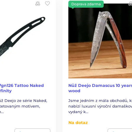
Doprava zdarma
7gn126 Tattoo Naked
Nůž Deejo Damascus 10 years
finity
wood
ůž Deejo ze série Naked,
Jsme jedním z mála obchodů, k
ytetovaným motivem,
nabízí luxusní výroční damaško
m…
vydaný k…
Na dotaz