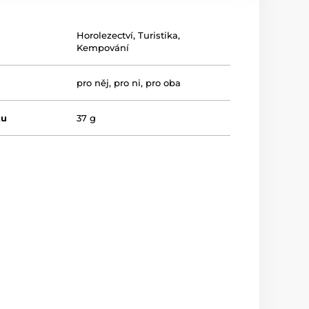
Horolezectví
,
Turistika
,
Kempování
pro něj
,
pro ni
,
pro oba
tu
37 g