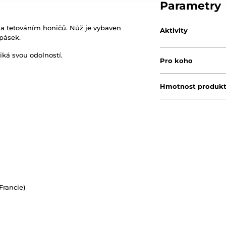
Parametry
u a tetováním honičů. Nůž je vybaven
Aktivity
 pásek.
iká svou odolností.
Pro koho
Hmotnost produk
Francie)