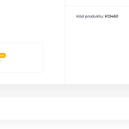
Kód produktu:
K13460
ine
4