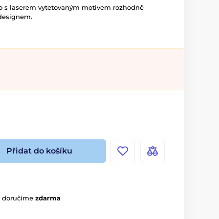
ejo s laserem vytetovaným motivem rozhodně
designem.
Přidat do košíku
m doručíme
zdarma