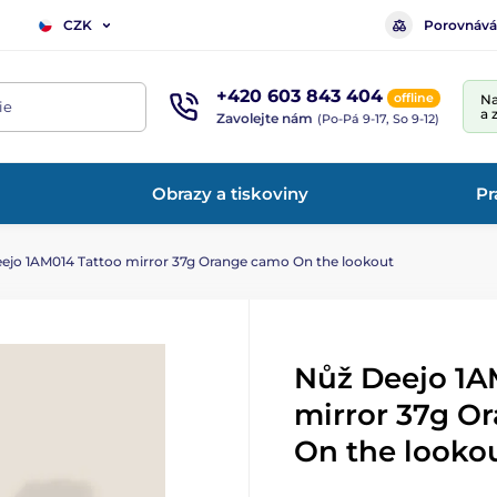
Porovnává
CZK
+420 603 843 404
offline
Na
ie
a 
Zavolejte nám
(Po-Pá 9-17, So 9-12)
Obrazy a tiskoviny
Pr
ejo 1AM014 Tattoo mirror 37g Orange camo On the lookout
Nůž Deejo 1A
mirror 37g O
On the looko