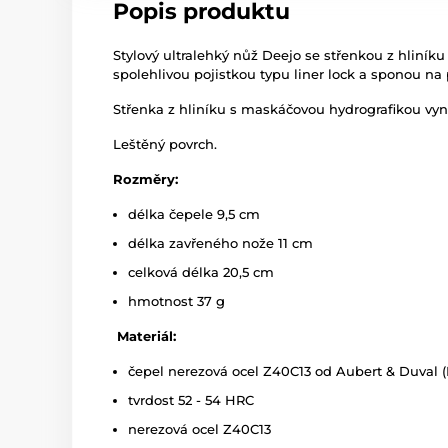
Popis produktu
Stylový ultralehký nůž Deejo se střenkou z hliník
spolehlivou pojistkou typu liner lock a sponou na
Střenka z hliníku s maskáčovou hydrografikou vyn
Leštěný povrch.
Rozměry:
délka čepele 9,5 cm
délka zavřeného nože 11 cm
celková délka 20,5 cm
hmotnost 37 g
Materiál:
čepel nerezová ocel Z40C13 od Aubert & Duval (
tvrdost 52 - 54 HRC
nerezová ocel Z40C13