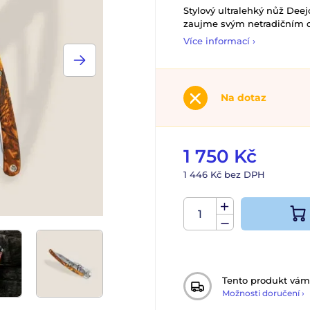
Stylový ultralehký nůž De
zaujme svým netradičním 
Více informací ›
Na dotaz
1 750 Kč
1 446 Kč bez DPH
Tento produkt vá
Možnosti doručení ›