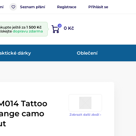
ní
Seznam přání
Registrace
Přihlásit se
0
kupte ještě za
1 500 Kč
0 Kč
získejte
dopravu zdarma
aktické dárky
Oblečení
M014 Tattoo
range camo
Zobrazit další zboží ›
ut