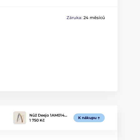
Záruka:
24 měsíců
Nůž Deejo 1AM014…
K nákupu
1 750 Kč