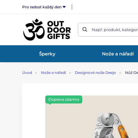
Pro radost každý den ❤
Např. produkt, kategor
Šperky
Nože a nářadí
Úvod
Nože a nářadí
Designové nože Deejo
Nůž De
Doprava zdarma