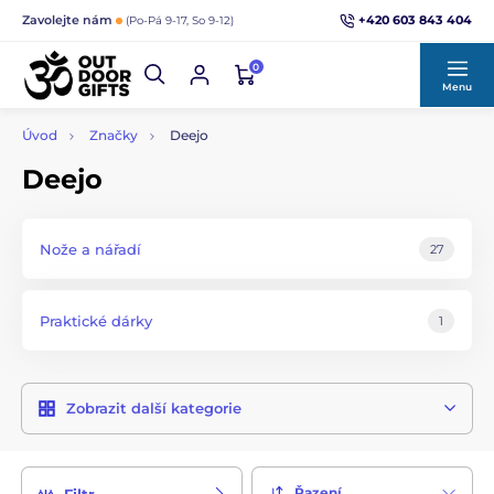
+420 603 843 404
Zavolejte nám
(Po-Pá 9-17, So 9-12)
0
Menu
Úvod
Značky
Deejo
Deejo
Nože a nářadí
27
Praktické dárky
1
Zobrazit další kategorie
Řazení
Filtr