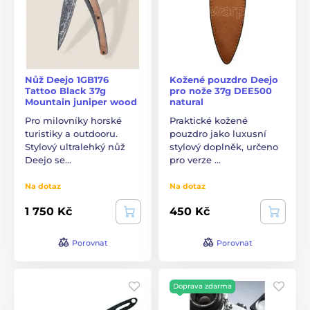
Nůž Deejo 1GB176
Kožené pouzdro Deejo
Tattoo Black 37g
pro nože 37g DEE500
Mountain juniper wood
natural
Pro milovníky horské
Praktické kožené
turistiky a outdooru.
pouzdro jako luxusní
Stylový ultralehký nůž
stylový doplněk, určeno
Deejo se…
pro verze …
Na dotaz
Na dotaz
1 750 Kč
450 Kč
Porovnat
Porovnat
Doprava zdarma