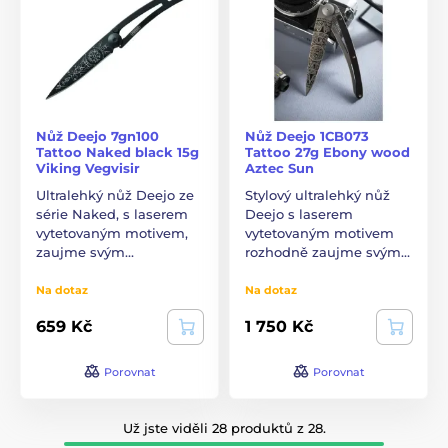
Nůž Deejo 7gn100
Nůž Deejo 1CB073
Tattoo Naked black 15g
Tattoo 27g Ebony wood
Viking Vegvisir
Aztec Sun
Ultralehký nůž Deejo ze
Stylový ultralehký nůž
série Naked, s laserem
Deejo s laserem
vytetovaným motivem,
vytetovaným motivem
zaujme svým…
rozhodně zaujme svým…
Na dotaz
Na dotaz
659 Kč
1 750 Kč
Porovnat
Porovnat
Už jste viděli 28 produktů z 28.