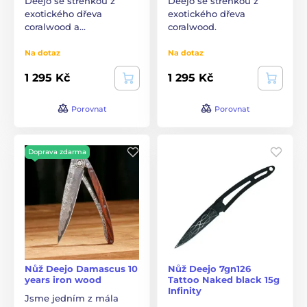
Deejo se střenkou z
Deejo se střenkou z
exotického dřeva
exotického dřeva
coralwood a…
coralwood.
Na dotaz
Na dotaz
1 295 Kč
1 295 Kč
Porovnat
Porovnat
Doprava zdarma
Nůž Deejo Damascus 10
Nůž Deejo 7gn126
years iron wood
Tattoo Naked black 15g
Infinity
Jsme jedním z mála