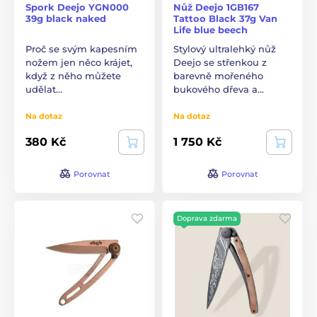
Spork Deejo YGN000
Nůž Deejo 1GB167
39g black naked
Tattoo Black 37g Van
Life blue beech
Proč se svým kapesním
Stylový ultralehký nůž
nožem jen něco krájet,
Deejo se střenkou z
když z něho můžete
barevně mořeného
udělat…
bukového dřeva a…
Na dotaz
Na dotaz
380 Kč
1 750 Kč
Porovnat
Porovnat
Doprava zdarma