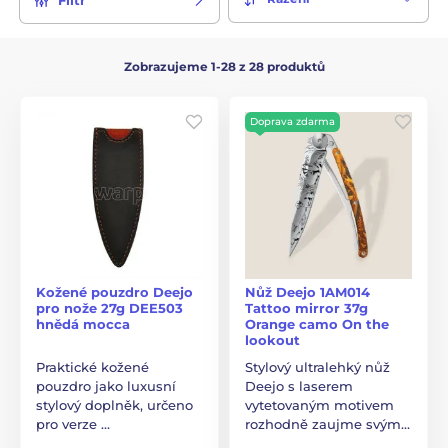
Zobrazujeme 1-28 z 28 produktů
Doprava zdarma
Kožené pouzdro Deejo
Nůž Deejo 1AM014
pro nože 27g DEE503
Tattoo mirror 37g
hnědá mocca
Orange camo On the
lookout
Praktické kožené
Stylový ultralehký nůž
pouzdro jako luxusní
Deejo s laserem
stylový doplněk, určeno
vytetovaným motivem
pro verze …
rozhodně zaujme svým…