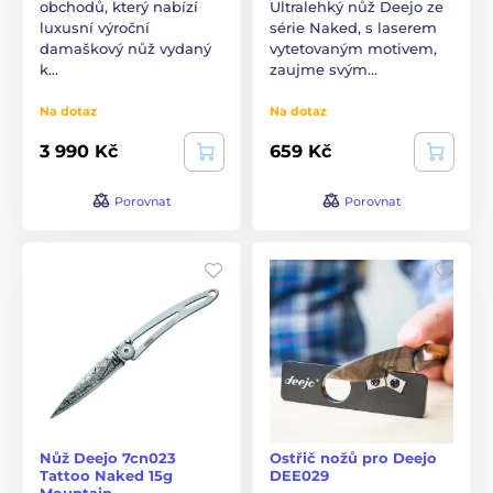
obchodů, který nabízí
Ultralehký nůž Deejo ze
luxusní výroční
série Naked, s laserem
damaškový nůž vydaný
vytetovaným motivem,
k…
zaujme svým…
Na dotaz
Na dotaz
3 990 Kč
659 Kč
Porovnat
Porovnat
Nůž Deejo 7cn023
Ostřič nožů pro Deejo
Tattoo Naked 15g
DEE029
Mountain