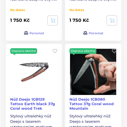
Na dotaz
Na dotaz
1 750 Kč
1 750 Kč
Porovnat
Porovnat
Doprava zdarma
Doprava zdarma
Nůž Deejo 1GB129
Nůž Deejo 1CB080
Tattoo Earth black 37g
Tattoo 37g Coral wood
Coral wood Trek
Mountain
Stylový ultralehký nůž
Stylový ultralehký nůž
Deejo s laserem
Deejo s laserem
vytetovaným motivem
vytetovaným motivem