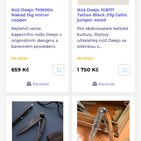
Nůž Deejo 7HN004
Nůž Deejo 1GB171
Naked 15g mirror
Tattoo Black 37g Celtic
copper
juniper wood
Nejlehčí verze
Pro obdivovatele keltské
kapecního nože Deejo v
kultury. Stylový
originálním designu a
ultralehký nůž Deejo se
barevném provedení.
střenkou z…
Na dotaz
Na dotaz
659 Kč
1 750 Kč
Porovnat
Porovnat