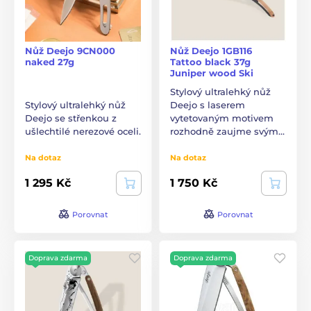
Nůž Deejo 9CN000
Nůž Deejo 1GB116
naked 27g
Tattoo black 37g
Juniper wood Ski
Stylový ultralehký nůž
Stylový ultralehký nůž
Deejo s laserem
Deejo se střenkou z
vytetovaným motivem
ušlechtilé nerezové oceli.
rozhodně zaujme svým…
Na dotaz
Na dotaz
1 295 Kč
1 750 Kč
Porovnat
Porovnat
Doprava zdarma
Doprava zdarma