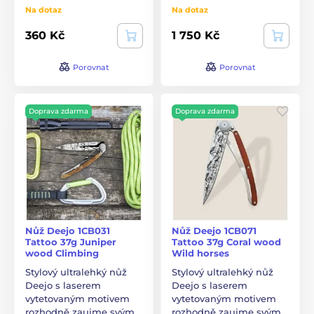
Na dotaz
Na dotaz
360 Kč
1 750 Kč
Porovnat
Porovnat
Doprava zdarma
Doprava zdarma
Nůž Deejo 1CB031
Nůž Deejo 1CB071
Tattoo 37g Juniper
Tattoo 37g Coral wood
wood Climbing
Wild horses
Stylový ultralehký nůž
Stylový ultralehký nůž
Deejo s laserem
Deejo s laserem
vytetovaným motivem
vytetovaným motivem
rozhodně zaujme svým…
rozhodně zaujme svým…