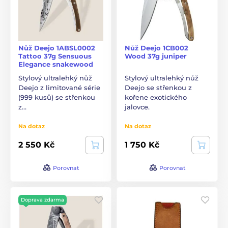
Nůž Deejo 1ABSL0002
Nůž Deejo 1CB002
Tattoo 37g Sensuous
Wood 37g juniper
Elegance snakewood
Stylový ultralehký nůž
Stylový ultralehký nůž
Deejo z limitované série
Deejo se střenkou z
(999 kusů) se střenkou
kořene exotického
z…
jalovce.
Na dotaz
Na dotaz
2 550 Kč
1 750 Kč
Porovnat
Porovnat
Doprava zdarma