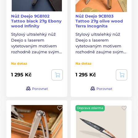
Nůž Deejo 9GB102
Nůž Deejo 9CB103
Tattoo black 27g Ebony
Tattoo 27g olive wood
wood Infinity
Terra Incognita
Stylový ultralehký nůž
Stylový ultralehký nůž
Deejo s laserem
Deejo s laserem
vytetovaným motivem
vytetovaným motivem
rozhodně zaujme svým…
rozhodně zaujme svým…
Na dotaz
Na dotaz
1 295 Kč
1 295 Kč
Porovnat
Porovnat
Doprava zdarma