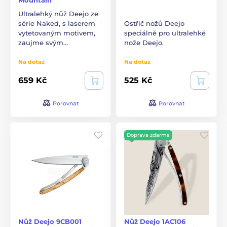
Ultralehký nůž Deejo ze
série Naked, s laserem
Ostřič nožů Deejo
vytetovaným motivem,
speciálně pro ultralehké
zaujme svým…
nože Deejo.
Na dotaz
Na dotaz
659 Kč
525 Kč
Porovnat
Porovnat
Doprava zdarma
Nůž Deejo 9CB001
Nůž Deejo 1AC106