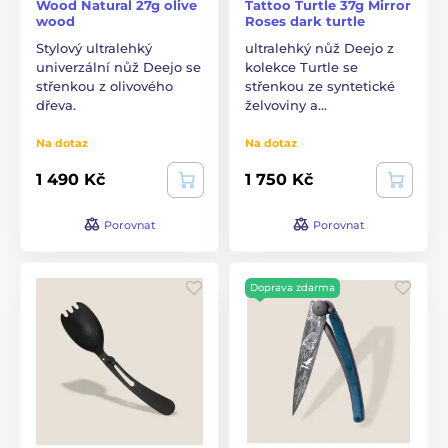
Wood Natural 27g olive
Tattoo Turtle 37g Mirror
wood
Roses dark turtle
Stylový ultralehký
ultralehký nůž Deejo z
univerzální nůž Deejo se
kolekce Turtle se
střenkou z olivového
střenkou ze syntetické
dřeva.
želvoviny a…
Na dotaz
Na dotaz
1 490 Kč
1 750 Kč
Porovnat
Porovnat
Doprava zdarma