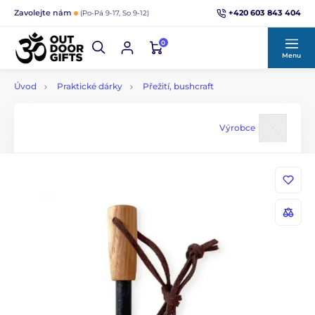
+420 603 843 404
Zavolejte nám
(Po-Pá 9-17, So 9-12)
0
Menu
Úvod
Praktické dárky
Přežití, bushcraft
Výrobce