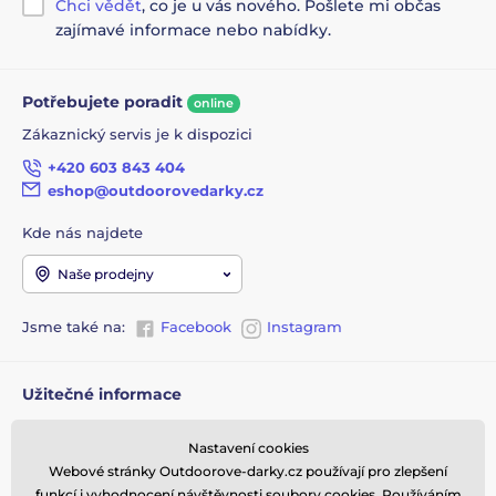
Chci vědět
, co je u vás nového. Pošlete mi občas
Balení
: Bavlněný pytlík nebo pouzdro na praky
zajímavé informace nebo nabídky.
Obsah balení
: gumy - 1x0,55, 1x0,65, 1x0,75 mm,
mířidlo, prak
Potřebujete poradit
online
Ideální pro:
Zákaznický servis je k dispozici
Sportovní střelbu a soutěže
+420 603 843 404
Kempování a outdoor survival
eshop@outdoorovedarky.cz
Dárky pro nadšence do střelby
Kde nás najdete
Trénink přesnosti a koordinace
Naše prodejny
Pro prak je vhodné využití náhradních gum max. pro
0,75 mm.
Jsme také na:
Facebook
Instagram
Typ: OTT, materiál praku: nerezová ocel, materiál
rukojeti: nerezová ocel, Výška: 120 mm, celková šířka:
90 mm, hmotnost praku: 207 g
Užitečné informace
Obchodní podmínky
Návod na montáž gumy a použití praku naleznete
Nastavení cookies
pod odkazem:
Doprava zboží z eshopu k
Webové stránky Outdoorove-darky.cz používají pro zlepšení
vám
Návod na praky a příslušenství
funkcí i vyhodnocení návštěvnosti soubory cookies. Používáním