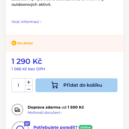
outdoorových aktivit.
Více informací ›
Na dotaz
1 290 Kč
1 066 Kč bez DPH
Přidat do košíku
Doprava zdarma
od
1 500 Kč
Možnosti doručení ›
Potřebujete poradit?
online