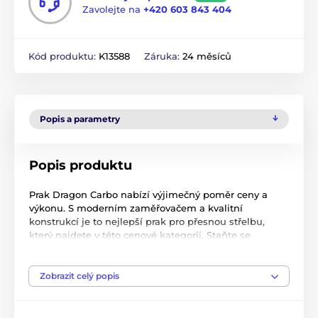
Zavolejte na
+420 603 843 404
Kód produktu:
K13588
Záruka:
24 měsíců
Popis a parametry
Popis produktu
Prak Dragon Carbo nabízí výjimečný poměr ceny a
výkonu. S moderním zaměřovačem a kvalitní
konstrukcí je to nejlepší prak pro přesnou střelbu,
který najdete v této cenové kategorii. Staňte se
mistrem přesnosti a posuňte své střelecké schopnosti
na novou úroveň.
Zobrazit celý popis
Klíčové vlastnosti
Materiál: Ramena nerezová ocel, tělo dřevěné s