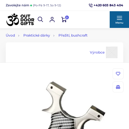
+420 603 843 404
Zavolejte nám
(Po-Pá 9-17, So 9-12)
0
Menu
Úvod
Praktické dárky
Přežití, bushcraft
Výrobce