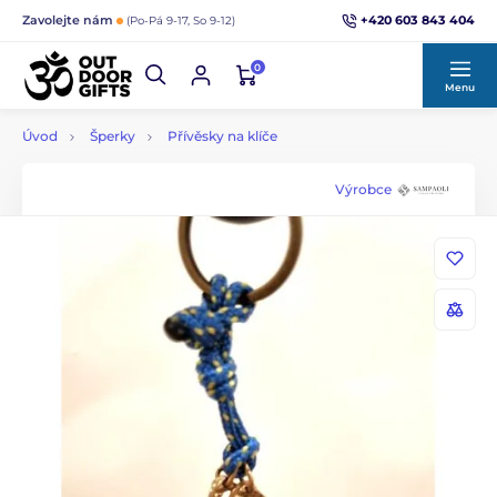
+420 603 843 404
Zavolejte nám
(Po-Pá 9-17, So 9-12)
0
Menu
Úvod
Šperky
Přívěsky na klíče
Výrobce