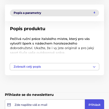
Popis a parametry
Popis produktu
Pečlivá ruční práce italského mistra, který pro vás
vytvořil šperk s nádechem horolezeckého
dobrodružství. Ukažte, že i vy jste originál a pro jaký
sport tluče vaše outdoorové srdce.
Přivážíme vám tyto unikátní šperky přímo z Itálie, aby
se staly nezapomenutelným dárkem pro každého
Zobrazit celý popis
milovníka lezení a originálního designu. Tak moc se
nám líbily, že jsme je v Itálii prostě nemohli nechat a
teď je můžete mít i vy.
Jelikož jsou tyto šperky ručně vyráběny, každý z nich je
originální a jedinečný.
Přihlaste se do newsletteru
Nechte se unést krásou a uměním italského
Zde napište váš e-mail
Přihlásit
šperkařského řemesla!