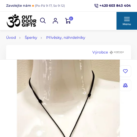
+420 603 843 404
Zavolejte nám
(Po-Pá 9-17, So 9-12)
0
Menu
Úvod
Šperky
Přívěsky, náhrdelníky
Výrobce