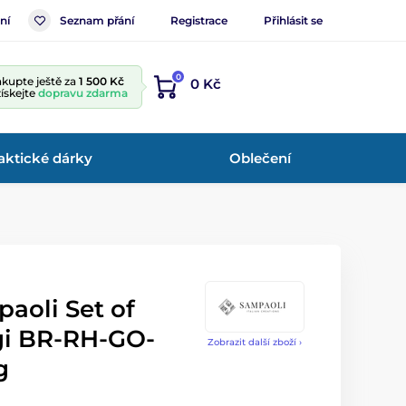
ní
Seznam přání
Registrace
Přihlásit se
0
kupte ještě za
1 500 Kč
0 Kč
získejte
dopravu zdarma
aktické dárky
Oblečení
aoli Set of
gi BR-RH-GO-
Zobrazit další zboží ›
g