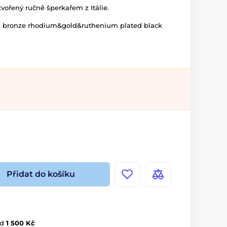
tvořený ručně šperkařem z Itálie.
igi bronze rhodium&gold&ruthenium plated black
Přidat do košíku
d
1 500 Kč