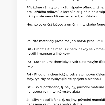
Přivážíme vám tyto unikátní šperky přímo z Itál
pro každého milovníka lezení a originálního desig
Itálii prostě nemohli nechat a teď je můžete mít i 
Nechte se unést krásou a uměním italského řeme
Použité materiály (uvádíme je v názvu produktu):
BR - Bronz: slitina mědi s cínem, někdy se kromě cí
nověji i mangan a jiné kovy
RU - Ruthenium: chemický prvek s atomovým číslem
řady
RH - Rhodium: chemický prvek s atomovým číslem 4
řady, typicky se vyskytující ve spojení s platinou
GO - Gold: pozlaceno, tj. na jiný, původní materiá
nanesena velmi tenká vrstva zlata
SI - Silver: postříbřeno, tj. na jiný, původní mater
nanesena velmi tenká vrstva stříbra