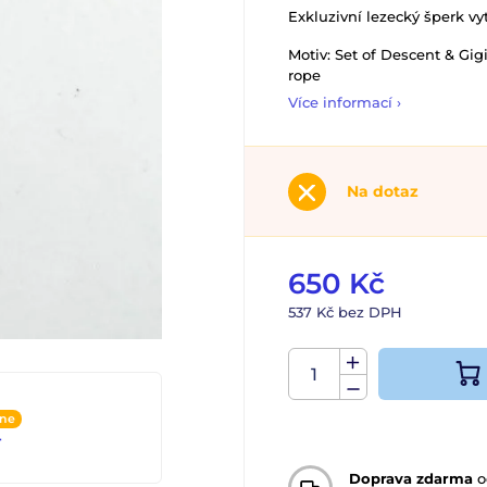
Exkluzivní lezecký šperk vy
Motiv: Set of Descent & G
rope
Více informací ›
Na dotaz
650 Kč
537 Kč bez DPH
ine
4
Doprava zdarma
o