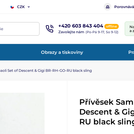
Porovnává
CZK
+420 603 843 404
offline
Na
ie
a 
Zavolejte nám
(Po-Pá 9-17, So 9-12)
Obrazy a tiskoviny
Pr
oli Set of Descent & Gigi BR-RH-GO-RU black sling
Přívěsek Samp
Descent & Gi
RU black slin