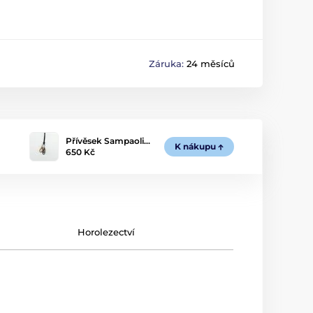
Záruka:
24 měsíců
Přívěsek Sampaoli…
K nákupu
650 Kč
Horolezectví