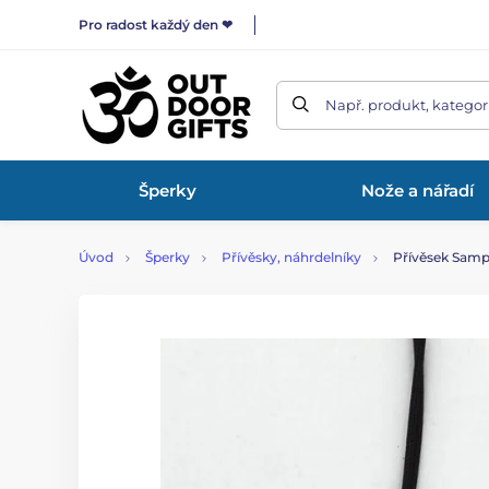
Pro radost každý den ❤
Např. produkt, kategor
Šperky
Nože a nářadí
Úvod
Šperky
Přívěsky, náhrdelníky
Přívěsek Sampa