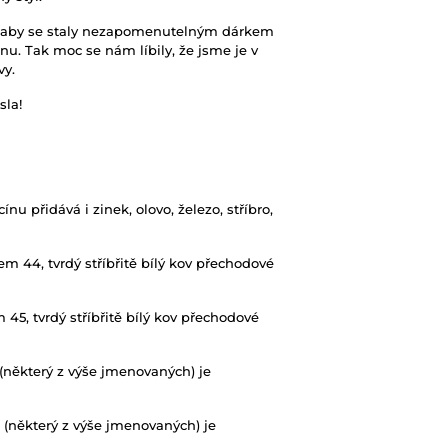
ie, aby se staly nezapomenutelným dárkem
nu. Tak moc se nám líbily, že jsme je v
vy.
sla!
nu přidává i zinek, olovo, železo, stříbro,
 44, tvrdý stříbřitě bílý kov přechodové
5, tvrdý stříbřitě bílý kov přechodové
l (některý z výše jmenovaných) je
iál (některý z výše jmenovaných) je