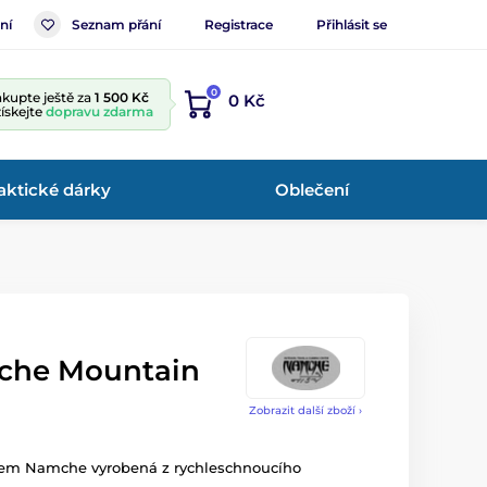
ní
Seznam přání
Registrace
Přihlásit se
0
kupte ještě za
1 500 Kč
0 Kč
získejte
dopravu zdarma
aktické dárky
Oblečení
che Mountain
Zobrazit další zboží ›
nem Namche vyrobená z rychleschnoucího