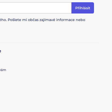
Přihlásit
ového. Pošlete mi občas zajímavé informace nebo
e
 vám