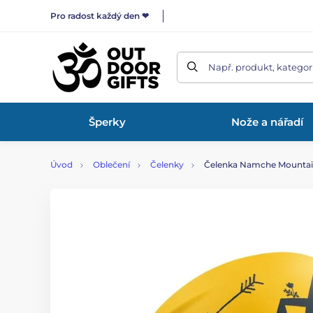
Pro radost každý den ❤
Např. produkt, kategor
Šperky
Nože a nářadí
Úvod
Oblečení
Čelenky
Čelenka Namche Mountain