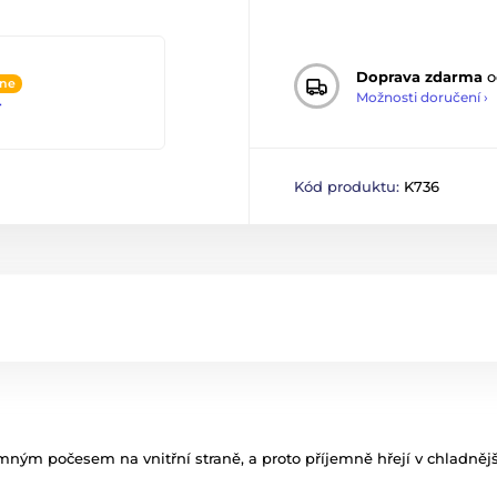
Doprava zdarma
o
ine
Možnosti doručení ›
4
Kód produktu:
K736
mným počesem na vnitřní straně, a proto příjemně hřejí v chladnějš