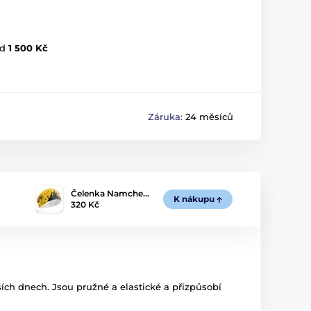
d
1 500 Kč
Záruka:
24 měsíců
Čelenka Namche…
K nákupu
320 Kč
ích dnech. Jsou pružné a elastické a přizpůsobí