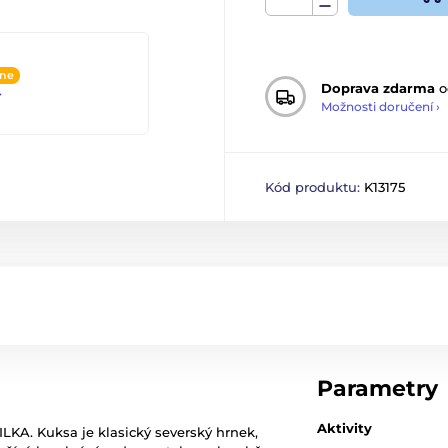
ine
Doprava zdarma
o
4
Možnosti doručení ›
Kód produktu:
K13175
Parametry
Aktivity
LKA. Kuksa je klasický severský hrnek,