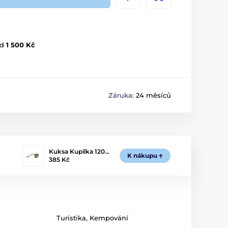
d
1 500 Kč
Záruka:
24 měsíců
Kuksa Kupilka 120…
K nákupu
385 Kč
Turistika
,
Kempování