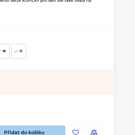
enší verze KUPILKY pro děti ale také třeba na
Přidat do košíku