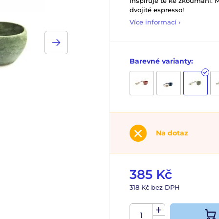
inspiruje tě ke zkoumání. M
dvojité espresso!
Více informací ›
Barevné varianty:
Na dotaz
385 Kč
318 Kč bez DPH