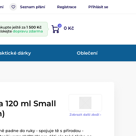
ní
Seznam přání
Registrace
Přihlásit se
0
kupte ještě za
1 500 Kč
0 Kč
získejte
dopravu zdarma
aktické dárky
Oblečení
a 120 ml Small
n)
Zobrazit další zboží ›
ně padne do ruky - spojuje tě s přírodou -