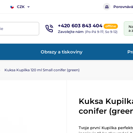
Porovnává
CZK
+420 603 843 404
offline
Na
ie
a 
Zavolejte nám
(Po-Pá 9-17, So 9-12)
Obrazy a tiskoviny
Pr
Kuksa Kupilka 120 ml Small conifer (green)
Kuksa Kupilk
conifer (gree
Tvoje první Kupilka perfekt