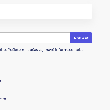
Přihlásit
ového. Pošlete mi občas zajímavé informace nebo
e
 vám