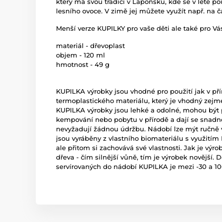
který má svou tradici v Laponsku, kde se v létě p
lesního ovoce. V zimě jej můžete využít např. na
č
Menší verze KUPILKY pro vaše děti ale také pro Vás
materiál - dřevoplast
objem - 120 ml
hmotnost - 49 g
KUPILKA výrobky jsou vhodné pro použití jak v pří
termoplastického materiálu, který je vhodný zej
KUPILKA výrobky jsou lehké a odolné, mohou být po
kempování nebo pobytu v přírodě a dají se snadno
nevyžadují žádnou údržbu.
Nádobí
lze mýt ručně 
jsou vyráběny z vlastního biomateriálu s využitím
ale přitom si zachovává své vlastnosti. Jak je výro
dřeva - čím silnější vůně, tím je výrobek novější
servírovaných do nádobí KUPILKA je mezi -30 a 100