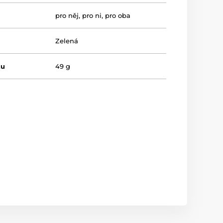
pro něj
,
pro ni
,
pro oba
Zelená
tu
49 g