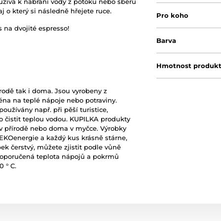
oužívá k nabrání vody z potoku nebo sběru
aj
o který si následně hřejete ruce.
Pro koho
 na dvojité espresso!
Barva
Hmotnost produk
rodě tak i doma. Jsou vyrobeny z
ména na teplé
nápoje
nebo potraviny.
užívány např. při pěší turistice,
 čistit teplou vodou. KUPILKA produkty
v přírodě nebo doma v myčce. Výrobky
 EKOenergie a každý kus krásně stárne,
bek čerstvý, můžete zjistit podle vůně
. Doporučená teplota nápojů a pokrmů
 ° C.