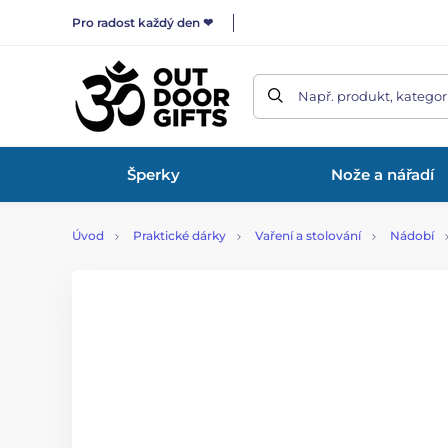
Pro radost každý den ❤
Např. produkt, kategor
Šperky
Nože a nářadí
Úvod
Praktické dárky
Vaření a stolování
Nádobí