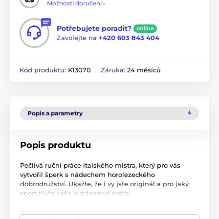
Možnosti doručení ›
Potřebujete poradit?
online
Zavolejte na
+420 603 843 404
Kód produktu:
K13070
Záruka:
24 měsíců
Popis a parametry
Popis produktu
Pečlivá ruční práce italského mistra, který pro vás
vytvořil šperk s nádechem horolezeckého
dobrodružství. Ukažte, že i vy jste originál a pro jaký
sport tluče vaše outdoorové srdce.
Přivážíme vám tyto unikátní šperky přímo z Itálie, aby