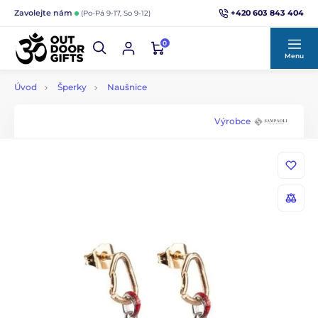
+420 603 843 404
Zavolejte nám
(Po-Pá 9-17, So 9-12)
0
Menu
Úvod
Šperky
Naušnice
Výrobce