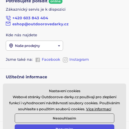
Potřebujete poradit
online
GO - Gold: pozlaceno, tj. na jiný, původní materiál
Zákaznický servis je k dispozici
(některý z výše jmenovaných) je nanesena velmi tenká
vrstva zlata
+420 603 843 404
eshop@outdoorovedarky.cz
Kde nás najdete
Naše prodejny
Jsme také na:
Facebook
Instagram
Užitečné informace
Obchodní podmínky
Nastavení cookies
Doprava zboží z eshopu k
Webové stránky Outdoorove-darky.cz používají pro zlepšení
vám
funkcí i vyhodnocení návštěvnosti soubory cookies. Používáním
Vrácení a výměna zboží
souhlasíte s použitím souborů cookies.
Více informací
Reklamace
Nesouhlasím