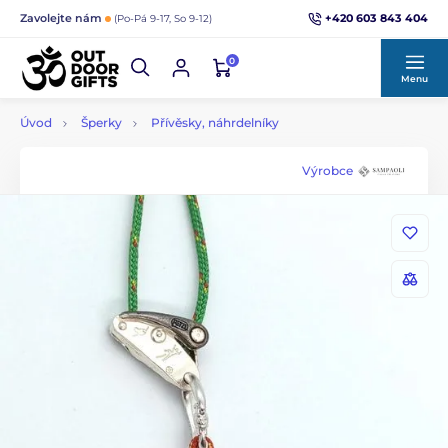
+420 603 843 404
Zavolejte nám
(Po-Pá 9-17, So 9-12)
0
Menu
Úvod
Šperky
Přívěsky, náhrdelníky
Výrobce