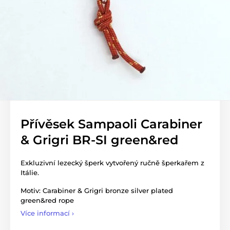
Přívěsek Sampaoli Carabiner
& Grigri BR-SI green&red
Exkluzivní lezecký šperk vytvořený ručně šperkařem z
Itálie.
Motiv: Carabiner & Grigri bronze silver plated
green&red rope
Více informací ›