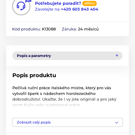
Potřebujete poradit?
offline
Zavolejte na
+420 603 843 404
Kód produktu:
K13088
Záruka:
24 měsíců
Popis a parametry
Popis produktu
Pečlivá ruční práce italského mistra, který pro vás
vytvořil šperk s nádechem horolezeckého
dobrodružství. Ukažte, že i vy jste originál a pro jaký
sport tluče vaše outdoorové srdce.
Přivážíme vám tyto unikátní šperky přímo z Itálie, aby
se staly nezapomenutelným dárkem pro každého
Zobrazit celý popis
milovníka lezení a originálního designu. Tak moc se
nám líbily, že jsme je v Itálii prostě nemohli nechat a