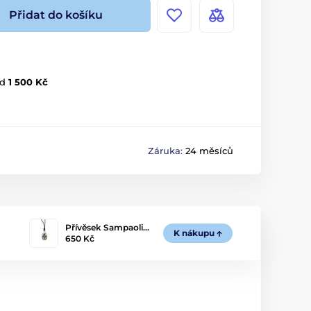
Přidat do košíku
d
1 500 Kč
Záruka:
24 měsíců
Přívěsek Sampaoli…
K nákupu
650 Kč