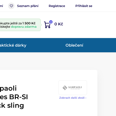
ní
Seznam přání
Registrace
Přihlásit se
0
kupte ještě za
1 500 Kč
0 Kč
získejte
dopravu zdarma
aktické dárky
Oblečení
paoli
es BR-SI
Zobrazit další zboží ›
k sling