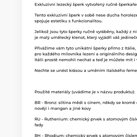
Exkluzivní lezecký šperk vytvořený ručně šperkařem
Tento exkluzivní šperk v sobě nese ducha horolez
spojuje estetiku s funkcionalitou.
Jelikož jsou tyto šperky ručně vyráběny, každý z ni
je malý umělecký klenot, který vyjádří váš jedinečn
Přivážíme vám tyto unikátní šperky přímo z Itál
pro každého milovníka lezení a originálního desig
Itálii prostě nemohli nechat a teď je můžete mít i 
Nechte se unést krásou a uměním italského řeme
Použité materiály (uvádíme je v názvu produktu):
BR - Bronz: slitina mědi s cínem, někdy se kromě cí
nověji i mangan a jiné kovy
RU - Ruthenium: chemický prvek s atomovým číslem
řady
RH - Rhodium: chemický prvek s atomovým číslem 4