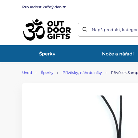
Pro radost každý den ❤
Např. produkt, kategor
Šperky
Nože a nářadí
Úvod
Šperky
Přívěsky, náhrdelníky
Přívěsek Sampa