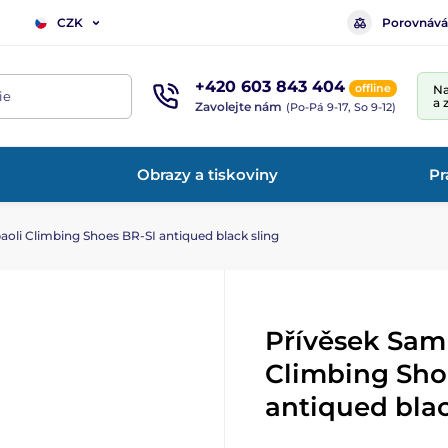
Porovnává
CZK
+420 603 843 404
offline
Na
ie
a 
Zavolejte nám
(Po-Pá 9-17, So 9-12)
Obrazy a tiskoviny
Pr
oli Climbing Shoes BR-SI antiqued black sling
Přívěsek Sam
Climbing Sho
antiqued blac