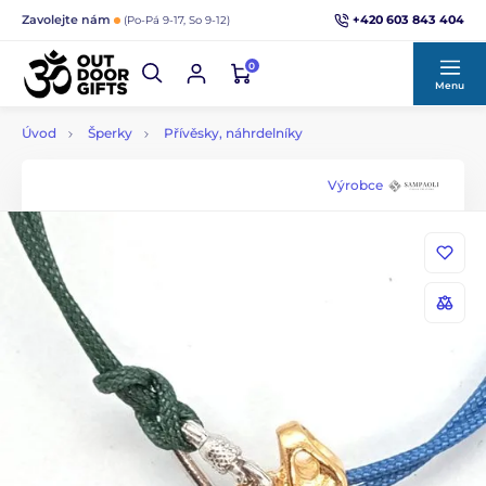
+420 603 843 404
Zavolejte nám
(Po-Pá 9-17, So 9-12)
0
Menu
Úvod
Šperky
Přívěsky, náhrdelníky
Výrobce