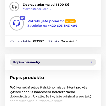
Doprava zdarma
od
1 500 Kč
Možnosti doručení ›
Potřebujete poradit?
offline
Zavolejte na
+420 603 843 404
Kód produktu:
K13097
Záruka:
24 měsíců
Popis a parametry
Popis produktu
Pečlivá ruční práce italského mistra, který pro vás
vytvořil šperk s nádechem horolezeckého
dobrodružství. Ukažte, že i vy jste originál a pro jaký
sport tluče vaše outdoorové srdce.