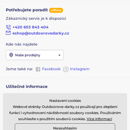
tvrdý stříbřitě bílý kov přechodové řady, typicky se
vyskytující ve spojení s platinou
Potřebujete poradit
offline
GO - Gold: pozlaceno, tj. na jiný, původní materiál
Zákaznický servis je k dispozici
(některý z výše jmenovaných) je nanesena velmi tenká
vrstva zlata
+420 603 843 404
eshop@outdoorovedarky.cz
SI - Silver: postříbřeno, tj. na jiný, původní materiál
(některý z výše jmenovaných) je nanesena velmi tenká
Kde nás najdete
vrstva stříbra
Naše prodejny
Jsme také na:
Facebook
Instagram
Užitečné informace
Obchodní podmínky
Nastavení cookies
Doprava zboží z eshopu k
Webové stránky Outdoorove-darky.cz používají pro zlepšení
vám
funkcí i vyhodnocení návštěvnosti soubory cookies. Používáním
Vrácení a výměna zboží
souhlasíte s použitím souborů cookies.
Více informací
Reklamace
Nesouhlasím