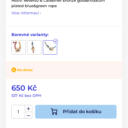
Motiv: Reverso & Carabiner bronze gold&rhodium
plated blue&green rope
Více informací ›
Barevné varianty:
Na dotaz
650 Kč
537 Kč bez DPH
Přidat do košíku